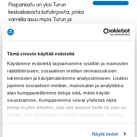
Piispankatu on yksi Turun
keskiaikaisista katulinjoista, jonka
varrella asuu myös Turun ja
Suomen arkkipiispa, vaikka
piispan pellot ovatkin päätyneet
tehtaiden alle jo 1800-luvulla.
Opastuksella vastaan tulevat
Tämä sivusto käyttää evästeitä
kauniit empiretalot, 1910-luvun
Käytämme evästeitä tarjoamamme sisällön ja mainosten
purkuinnostus, työväenasunnot
räätälöimiseen, sosiaalisen median ominaisuuksien
heti piispan
tukemiseen ja kävijämäärämme analysoimiseen. Lisäksi
uusrenessanssipalatsin vieressä
jaamme sosiaalisen median, mainosalan ja analytiikka-
sekä suurisuuntaiset
alan kumppaneillemme tietoja siitä, miten käytät
suunnitelmat kaupungin
sivustoamme. Kumppanimme voivat yhdistää näitä
kehittämiseksi; unohtamatta
tietoja muihin tietoihin, joita olet antanut heille tai joita on
myöskään Pier Mondrianin,
kerätty, kun olet käyttänyt heidän palvelujaan. Huomioi,
hollantilaisen taiteilijan,
että toimiakseen osa sivuston palveluista edellyttää
vaikutusta Piispankadun
teknisten välttämättömien evästeiden lisäksi anonyymien
katunäkymään. Lisäksi osansa
Näytä tiedot
tilastoevästeiden hyväksymistä.