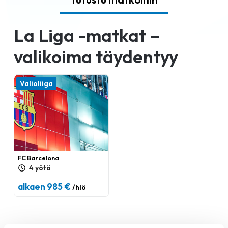
La Liga -matkat –
valikoima täydentyy
Valioliiga
FC Barcelona
4 yötä
alkaen 985 €
/hlö