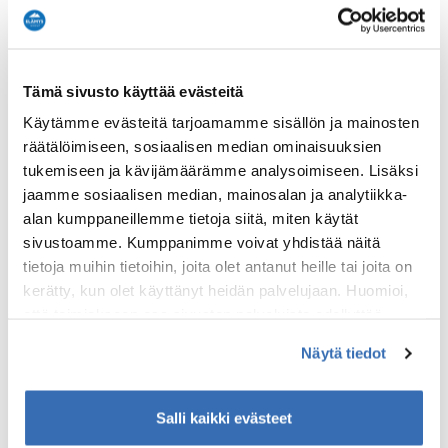
Tämä sivusto käyttää evästeitä
Käytämme evästeitä tarjoamamme sisällön ja mainosten
räätälöimiseen, sosiaalisen median ominaisuuksien
tukemiseen ja kävijämäärämme analysoimiseen. Lisäksi
jaamme sosiaalisen median, mainosalan ja analytiikka-
alan kumppaneillemme tietoja siitä, miten käytät
sivustoamme. Kumppanimme voivat yhdistää näitä
tietoja muihin tietoihin, joita olet antanut heille tai joita on
kerätty, kun olet käyttänyt heidän palvelujaan. Huomioi,
että toimiakseen osa sivuston palveluista edellyttää
teknisten välttämättömien evästeiden lisäksi anonyymien
Näytä tiedot
tilastoevästeiden hyväksymistä.
Salli kaikki evästeet