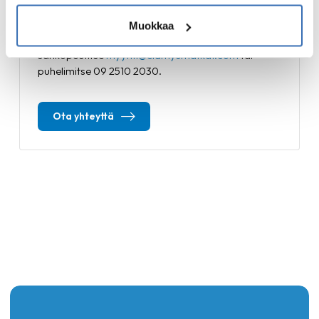
Kysyttävää? Ota yhteyttä!
Muokkaa
Varaa matka jo tänään tai kysy lisätietoja
sähköpostitse
myynti@elamysmatkat.com
tai
puhelimitse 09 2510 2030.
Ota yhteyttä