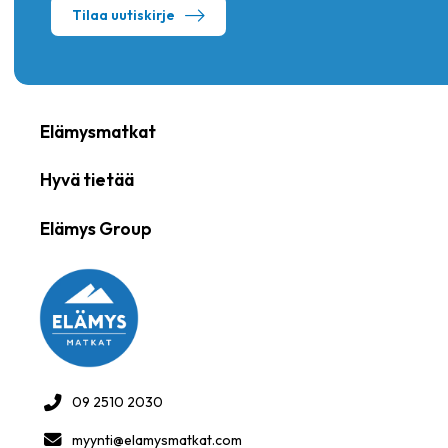
Tilaa uutiskirje
Elämysmatkat
Hyvä tietää
Elämys Group
09 2510 2030
myynti@elamysmatkat.com