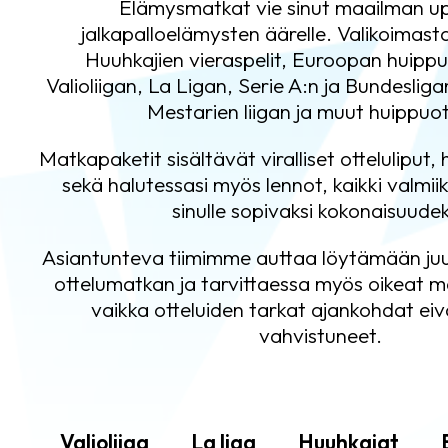
Elämysmatkat vie sinut maailman u
jalkapalloelämysten äärelle. Valikoimas
Huuhkajien vieraspelit, Euroopan huippu
Valioliigan, La Ligan, Serie A:n ja Bundesliga
Mestarien liigan ja muut huippuot
Matkapaketit sisältävät viralliset otteluliput,
sekä halutessasi myös lennot, kaikki valmii
sinulle sopivaksi kokonaisuudek
Asiantunteva tiimimme auttaa löytämään juur
ottelumatkan ja tarvittaessa myös oikeat m
vaikka otteluiden tarkat ajankohdat eivät
vahvistuneet.
Valioliiga
La liga
Huuhkajat