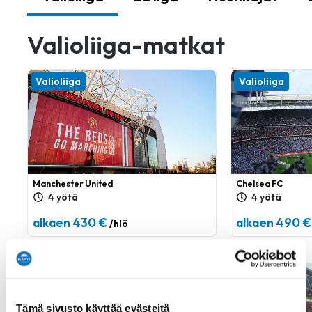
Valioliiga-matkat
Valioliiga
Valioliiga
Manchester United
Chelsea FC
4 yötä
4 yötä
alkaen 430 €
alkaen 490 €
/hlö
Valioliiga
Valioliiga
Tämä sivusto käyttää evästeitä