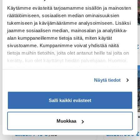
Käytämme evästeitä tarjoamamme sisällön ja mainosten
räätälöimiseen, sosiaalisen median ominaisuuksien
tukemiseen ja kävijämäärämme analysoimiseen. Lisäksi
Manchester City
Liverpool
jaamme sosiaalisen median, mainosalan ja analytiikka-
4 yötä
4 yötä
alan kumppaneillemme tietoja siitä, miten käytät
sivustoamme. Kumppanimme voivat yhdistää näitä
alkaen 490 €
alkaen 950 €
/hlö
tietoja muihin tietoihin, joita olet antanut heille tai joita on
kerätty, kun olet käyttänyt heidän palvelujaan. Huomioi,
että toimiakseen osa sivuston palveluista edellyttää
Valioliiga
Valioliiga
teknisten välttämättömien evästeiden lisäksi anonyymien
Näytä tiedot
tilastoevästeiden hyväksymistä.
Salli kaikki evästeet
Arsenal
Tottenham Hotspu
Muokkaa
4 yötä
4 yötä
alkaen 945 €
alkaen 800 €
/hlö