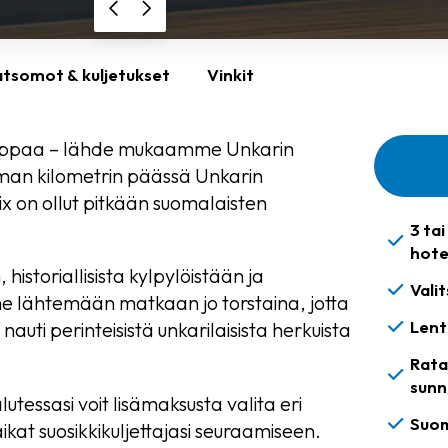
katsomot & kuljetukset
Vinkit
rooppaa – lähde mukaamme Unkarin
taman kilometrin päässä Unkarin
 on ollut pitkään suomalaisten
3 ta
hote
istoriallisista kylpylöistään ja
Vali
me lähtemään matkaan jo torstaina, jotta
Lent
nauti perinteisistä unkarilaisista herkuista
Rata
sunn
utessasi voit lisämaksusta valita eri
Suom
at suosikkikuljettajasi seuraamiseen.