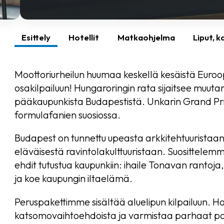
Esittely
Hotellit
Matkaohjelma
Liput, 
Moottoriurheilun huumaa keskellä kesäistä Eu
osakilpailuun! Hungaroringin rata sijaitsee muu
pääkaupunkista Budapestistä. Unkarin Grand Prix
formulafanien suosiossa.
Budapest on tunnettu upeasta arkkitehtuuristaan, h
eläväisestä ravintolakulttuuristaan. Suosittelem
ehdit tutustua kaupunkiin: ihaile Tonavan rantoja, 
ja koe kaupungin iltaelämä.
Peruspakettimme sisältää aluelipun kilpailuun. Hal
katsomovaihtoehdoista ja varmistaa parhaat paik