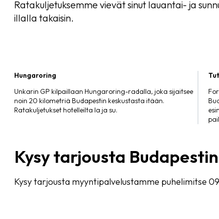
Ratakuljetuksemme vievät sinut lauantai- ja sunn
illalla takaisin.
Hungaroring
Tut
Unkarin GP kilpaillaan Hungaroring-radalla, joka sijaitsee
For
noin 20 kilometriä Budapestin keskustasta itään.
Bud
Ratakuljetukset hotelleilta la ja su.
esi
pai
Kysy tarjousta Budapestin
Kysy tarjousta myyntipalvelustamme puhelimitse 09