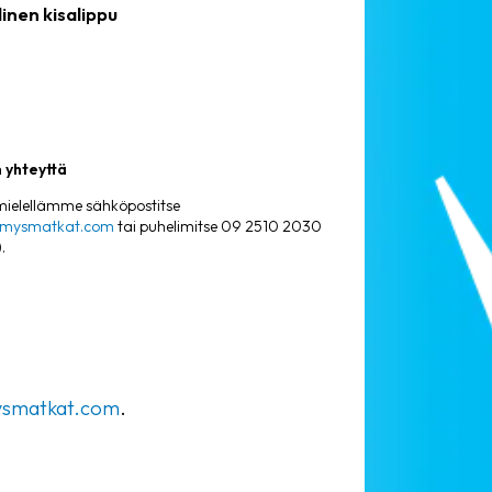
linen kisalippu
 yhteyttä
elellämme sähköpostitse
amysmatkat.com
tai puhelimitse 09 2510 2030
.
ysmatkat.com
.