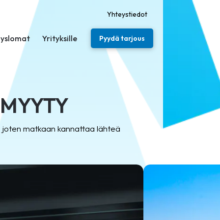
Yhteystiedot
yslomat
Yrityksille
Pyydä tarjous
UNMYYTY
ä, joten matkaan kannattaa lähteä