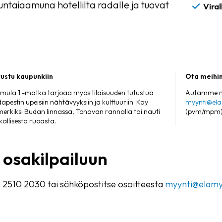
untaiaamuna hotellilta radalle ja tuovat
Viral
ustu kaupunkiin
Ota meihin
mula 1 -matka tarjoaa myös tilaisuuden tutustua
Autamme mi
apestin upeisiin nähtävyyksiin ja kulttuuriin. Käy
myynti@el
merkiksi Budan linnassa, Tonavan rannalla tai nauti
(pvm/mpm)
kallisesta ruoasta.
 osakilpailuun
 2510 2030 tai sähköpostitse osoitteesta
myynti@elam