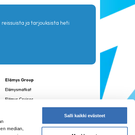
reissuista ja tarjouksista heti
Elämys Group
Elämysmatkat
Elämys Cruises
Elämys DMC
Salli kaikki evästeet
Menestys Travel
an
Matkapojat
sen median,