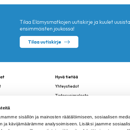
Tilaa Elämysmatkojen uutiskirje ja kuulet uusista 
ensimmäisten joukossa!
Tilaa uutiskirje
at
Hyvä tietää
t
Yhteystiedot
Tietosuojaseloste
teitä
mamme sisällön ja mainosten räätälöimiseen, sosiaalisen medi
n ja kävijämäärämme analysoimiseen. Lisäksi jaamme sosiaali