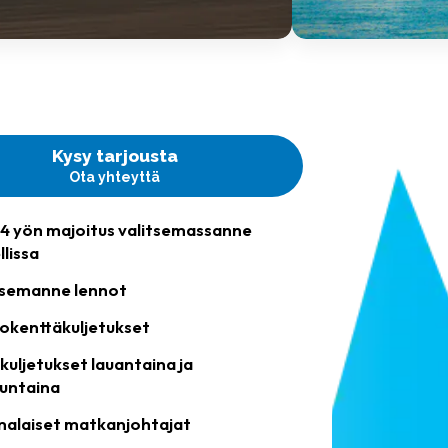
Kysy tarjousta
Ota yhteyttä
i 4 yön majoitus valitsemassanne
llissa
tsemanne lennot
okenttäkuljetukset
kuljetukset lauantaina ja
untaina
alaiset matkanjohtajat