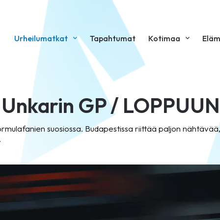
Urheilumatkat
Tapahtumat
Kotimaa
Eläm
t Unkarin GP / LOPPU
formulafanien suosiossa. Budapestissa riittää paljon nähtävä
.