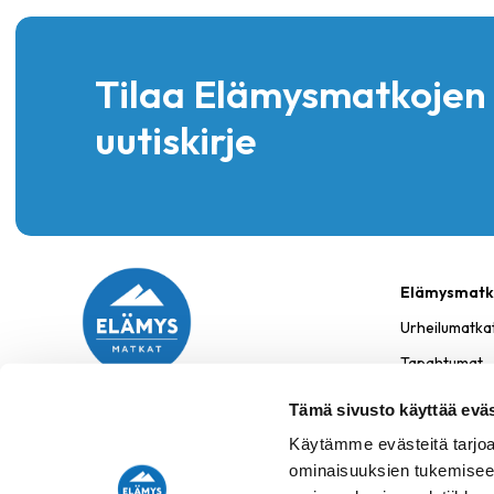
Tilaa Elämysmatkojen
uutiskirje
Elämysmatk
Urheilumatka
Tapahtumat
Kotimaa
Tämä sivusto käyttää eväs
09 2510 2030
Yrityksille
Käytämme evästeitä tarjoa
myynti@elamysmatkat.com
Pyydä tarjous
ominaisuuksien tukemisee