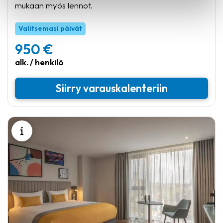
mukaan myös lennot.
Valitsemasi päivät
950 €
alk. / henkilö
Siirry varauskalenteriin