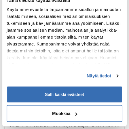
Tämä sivusto käyttää evästeitä
Käytämme evästeitä tarjoamamme sisällön ja mainosten
räätälöimiseen, sosiaalisen median ominaisuuksien
tukemiseen ja kävijämäärämme analysoimiseen. Lisäksi
jaamme sosiaalisen median, mainosalan ja analytiikka-
alan kumppaneillemme tietoja siitä, miten käytät
sivustoamme. Kumppanimme voivat yhdistää näitä
tietoja muihin tietoihin, joita olet antanut heille tai joita on
kerätty, kun olet käyttänyt heidän palvelujaan. Huomioi,
että toimiakseen osa sivuston palveluista edellyttää
teknisten välttämättömien evästeiden lisäksi anonyymien
Näytä tiedot
tilastoevästeiden hyväksymistä.
Salli kaikki evästeet
Liverpoolin ottelut, kausi 2026-2027
Valioliiga
Muokkaa
Dynaamisen varausjärjestelmän avulla voit etsiä
itsellesi sopivimman hotellin, otteluliput sekä valintasi