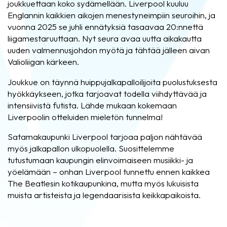
joukkuettaan koko sydämellään. Liverpool kuuluu
Englannin kaikkien aikojen menestyneimpiin seuroihin, ja
vuonna 2025 se juhli ennätyksiä tasaavaa 20:nnettä
liigamestaruuttaan. Nyt seura avaa uutta aikakautta
uuden valmennusjohdon myötä ja tähtää jälleen aivan
Valioliigan kärkeen.
Joukkue on täynnä huippujalkapalloilijoita puolustuksesta
hyökkäykseen, jotka tarjoavat todella viihdyttävää ja
intensiivistä futista. Lähde mukaan kokemaan
Liverpoolin otteluiden mieletön tunnelma!
Satamakaupunki Liverpool tarjoaa paljon nähtävää
myös jalkapallon ulkopuolella. Suosittelemme
tutustumaan kaupungin elinvoimaiseen musiikki- ja
yöelämään – onhan Liverpool tunnettu ennen kaikkea
The Beatlesin kotikaupunkina, mutta myös lukuisista
muista artisteista ja legendaarisista keikkapaikoista.