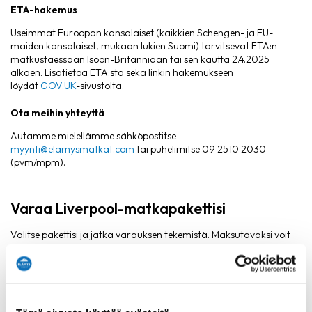
ETA-hakemus
Useimmat Euroopan kansalaiset (kaikkien Schengen- ja EU-
maiden kansalaiset, mukaan lukien Suomi) tarvitsevat ETA:n
matkustaessaan Isoon-Britanniaan tai sen kautta 2.4.2025
alkaen. Lisätietoa ETA:sta sekä linkin hakemukseen
löydät
GOV.UK
-sivustolta.
Ota meihin yhteyttä
Autamme mielellämme sähköpostitse
myynti@elamysmatkat.com
tai puhelimitse 09 2510 2030
(pvm/mpm).
Varaa Liverpool-matkapakettisi
Valitse pakettisi ja jatka varauksen tekemistä. Maksutavaksi voit
valita verkkomaksun tai maksaa myöhemmin laskulla.
Verkkomaksun voit suorittaa mobiilimaksuna, pankkimaksuna tai
Visa, Visa Electron, Mastercard -korttimaksuna. Verkkomaksujen
maksunvälityspalvelun toteuttajana ja maksupalveluntarjoajana
toimii
Paytrail Oyj
.