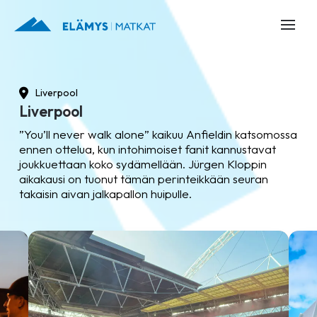
Liverpool
Liverpool
”You’ll never walk alone” kaikuu Anfieldin katsomossa
ennen ottelua, kun intohimoiset fanit kannustavat
joukkuettaan koko sydämellään. Jürgen Kloppin
aikakausi on tuonut tämän perinteikkään seuran
takaisin aivan jalkapallon huipulle.