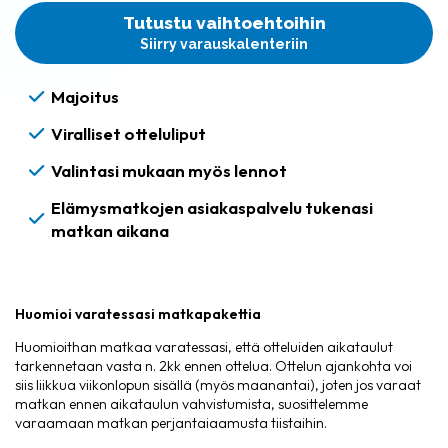
Tutustu vaihtoehtoihin
Siirry varauskalenteriin
Majoitus
Viralliset otteluliput
Valintasi mukaan myös lennot
Elämysmatkojen asiakaspalvelu tukenasi
matkan aikana
Huomioi varatessasi matkapakettia
Huomioithan matkaa varatessasi, että otteluiden aikataulut
tarkennetaan vasta n. 2kk ennen ottelua. Ottelun ajankohta voi
siis liikkua viikonlopun sisällä (myös maanantai), joten jos varaat
matkan ennen aikataulun vahvistumista, suosittelemme
varaamaan matkan perjantaiaamusta tiistaihin.