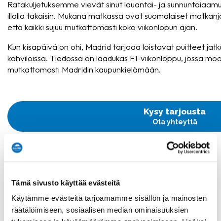
Ratakuljetuksemme vievät sinut lauantai- ja sunnuntaiaamun
illalla takaisin. Mukana matkassa ovat suomalaiset matkan
että kaikki sujuu mutkattomasti koko viikonlopun ajan.
Kun kisapäivä on ohi, Madrid tarjoaa loistavat puitteet jatk
kahviloissa. Tiedossa on laadukas F1-viikonloppu, jossa moo
mutkattomasti Madridin kaupunkielämään.
Kysy tarjousta
Ota yhteyttä
4 yön majoitus Madridissa
Finnairin suorat lennot
Tämä sivusto käyttää evästeitä
Lentokenttäkuljetukset
Käytämme evästeitä tarjoamamme sisällön ja mainosten
Ratakuljetukset lauantaina ja sunnuntaina
räätälöimiseen, sosiaalisen median ominaisuuksien
Suomalaiset matkanjohtajat