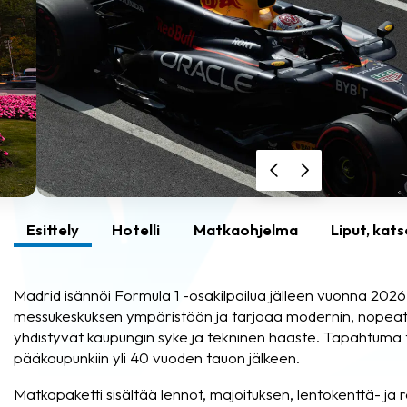
Esittely
Hotelli
Matkaohjelma
Liput, kat
Madrid isännöi Formula 1 -osakilpailua jälleen vuonna 2026!
messukeskuksen ympäristöön ja tarjoaa modernin, nopeat
yhdistyvät kaupungin syke ja tekninen haaste. Tapahtuma 
pääkaupunkiin yli 40 vuoden tauon jälkeen.
Matkapaketti sisältää lennot, majoituksen, lentokenttä- ja r