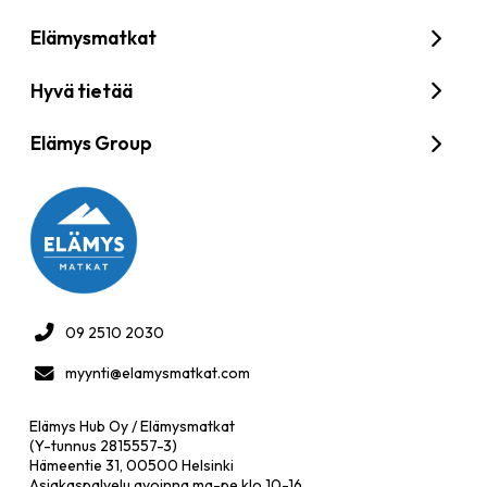
Elämysmatkat
Hyvä tietää
Elämys Group
09 2510 2030
myynti@elamysmatkat.com
Elämys Hub Oy / Elämysmatkat
(Y-tunnus 2815557-3)
Hämeentie 31, 00500 Helsinki
Asiakaspalvelu avoinna ma-pe klo 10-16