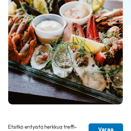
Etsitkö erityistä herkkua treffi-
Varaa