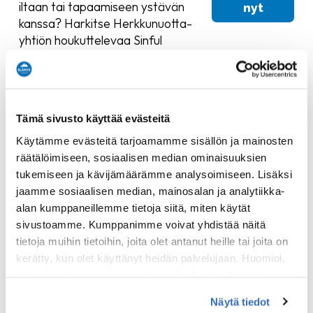
iltaan tai tapaamiseen ystävän
nyt
kanssa? Harkitse Herkkunuotta-
yhtiön houkuttelevaa Sinful
Seafood Platter -lautasen
kokeilemista. Tämä lautanen on
valmistettu tuoreilla valtameren
herkuilla juuri sinulle tilauksesta.
Tämä sivusto käyttää evästeitä
Varaa lautasesi etukäteen täältä!
Käytämme evästeitä tarjoamamme sisällön ja mainosten
Herkkunuotta äyriäislautanen
räätälöimiseen, sosiaalisen median ominaisuuksien
kahdelle sisältää:
tukemiseen ja kävijämäärämme analysoimiseen. Lisäksi
jaamme sosiaalisen median, mainosalan ja analytiikka-
2 keitettyä fin de clair -osteria
alan kumppaneillemme tietoja siitä, miten käytät
Savustettu katkarapu
sivustoamme. Kumppanimme voivat yhdistää näitä
Marinoituja sinisimpukoita
tietoja muihin tietoihin, joita olet antanut heille tai joita on
Grillattua kalmaria
kerätty, kun olet käyttänyt heidän palvelujaan. Huomioi,
Paistettuja kampasimpukoita
että toimiakseen osa sivuston palveluista edellyttää
Grillattuja tiikerikatkarapuja
teknisten välttämättömien evästeiden lisäksi anonyymien
Tarjoillaan sitruunalla, tillillä,
Näytä tiedot
tilastoevästeiden hyväksymistä.