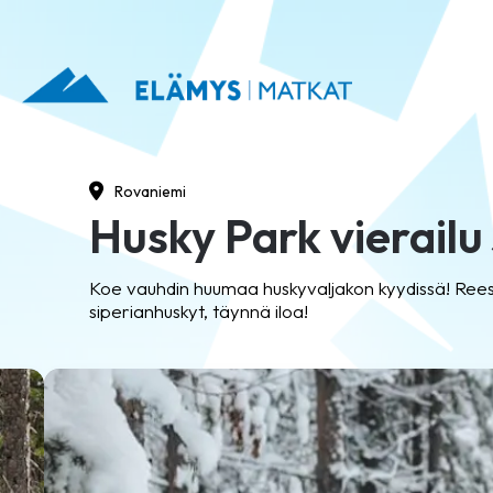
Rovaniemi
Husky Park vierail
Koe vauhdin huumaa huskyvaljakon kyydissä! Reessä
siperianhuskyt, täynnä iloa!