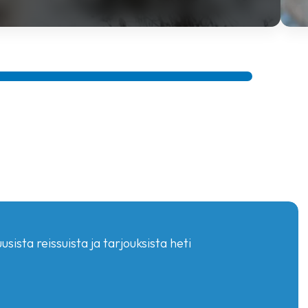
sista reissuista ja tarjouksista heti