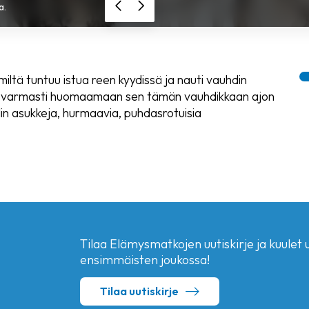
a.
iltä tuntuu istua reen kyydissä ja nauti vauhdin
let varmasti huomaamaan sen tämän vauhdikkaan ajon
in asukkeja, hurmaavia, puhdasrotuisia
Tilaa Elämysmatkojen uutiskirje ja kuulet uu
ensimmäisten joukossa!
Tilaa uutiskirje