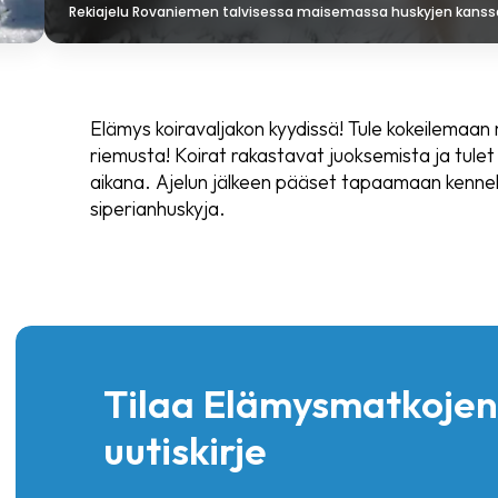
Rekiajelu Rovaniemen talvisessa maisemassa huskyjen kanss
Elämys koiravaljakon kyydissä! Tule kokeilemaan m
riemusta! Koirat rakastavat juoksemista ja tu
aikana. Ajelun jälkeen pääset tapaamaan kennel
siperianhuskyja.
Tilaa Elämysmatkojen
uutiskirje