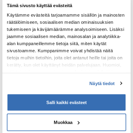
Miksei Turku vajoa mereen vaikka
Tämä sivusto käyttää evästeitä
tamperelaiset opiskelijat
yrittävät sen upottaa? Mistä
Käytämme evästeitä tarjoamamme sisällön ja mainosten
juontaa juurenta Tampereen ja
räätälöimiseen, sosiaalisen median ominaisuuksien
Turun vastakkainasettelu?
tukemiseen ja kävijämäärämme analysoimiseen. Lisäksi
jaamme sosiaalisen median, mainosalan ja analytiikka-
Kävely aloitetaan Turun
alan kumppaneillemme tietoja siitä, miten käytät
tuomiokirkolta ja se jatkuu läpi
sivustoamme. Kumppanimme voivat yhdistää näitä
vanhan Turun sekä Aurajoen
tietoja muihin tietoihin, joita olet antanut heille tai joita on
vartta. Vierailemme myös
kerätty, kun olet käyttänyt heidän palvelujaan. Huomioi,
modernissa keskustassa.
että toimiakseen osa sivuston palveluista edellyttää
teknisten välttämättömien evästeiden lisäksi anonyymien
Miten Suomen historiaa on
Näytä tiedot
tilastoevästeiden hyväksymistä.
muovattu Turussa? Millaisia
ihmisiä täällä on asunut? Mitä
Turussa voi kokea?
Salli kaikki evästeet
Voidaan opetella hieman Turun
paikallistapoja ja murretta, niin
Muokkaa
sujahdat sisään turkulaiseen