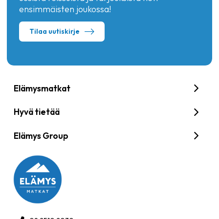
ensimmäisten joukossa!
Tilaa uutiskirje
Elämysmatkat
Hyvä tietää
Elämys Group