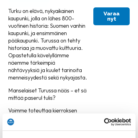
Turku on elävä, nykyaikainen
Varaa
kaupunki, jolla on lähes 800-
nyt
vuotinen historia: Suomen vanhin
kaupunki, ja ensimmäinen
pääkaupunki. Turussa on tehty
historiaa ja muovattu kulttuuria.
Opastetulla kävelyllämme
näemme tärkeimpiä
nähtävyyksiä ja kuulet tarinoita
menneisyydestä sekä nykyajasta.
Manselaiset Turussa nääs – et sä
mittää paserul tulis?
Voimme toteuttaa kierroksen
teille sopivana päivänä ja
sopivaan aikaan. Lisätiedot alla.