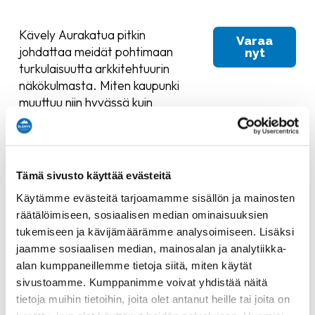
Kävely Aurakatua pitkin
Varaa
johdattaa meidät pohtimaan
nyt
turkulaisuutta arkkitehtuurin
näkökulmasta. Miten kaupunki
muuttuu niin hyvässä kuin
pahassa ja eri aikakausien
käsitykset oikeanlaisesta
arkkitehtuurista sulautuvat
yhdeksi ainutlaatuiseksi
Tämä sivusto käyttää evästeitä
kaupunkikuvaksi. Mitä meidän
Käytämme evästeitä tarjoamamme sisällön ja mainosten
arkiympäristömme kertoo, kun
räätälöimiseen, sosiaalisen median ominaisuuksien
sitä pysähtyy katsomaan.
tukemiseen ja kävijämäärämme analysoimiseen. Lisäksi
Aurakadun varrella päästään
jaamme sosiaalisen median, mainosalan ja analytiikka-
puhumaan niin tulipaloista,
alan kumppaneillemme tietoja siitä, miten käytät
taiteesta, kansallisromantiikasta,
sivustoamme. Kumppanimme voivat yhdistää näitä
kuin modernin autokaupungin
tietoja muihin tietoihin, joita olet antanut heille tai joita on