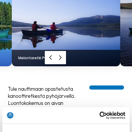
Melontaretki Pyhäjärvellä.
Tule nauttimaan opastetusta
kanoottiretkestä pyhäjärvellä.
Luontokokemus on aivan
omanlaisesta vesiltä käsin.
Maisemat avartuvat ja laakealla
järvellä ei ole kesäisinkään
juurikaan ötököitä. Huomaathan,