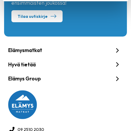
ensimmäisten joukossa!
Tilaa uutiskirje
Elämysmatkat
Hyvä tietää
Elämys Group
09 2510 2030