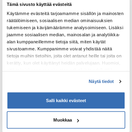
Tämä sivusto käyttää evästeitä
että yhteen kanoottiin mahtuu
kahdesta kolmeen henkilöä ja
Käytämme evästeitä tarjoamamme sisällön ja mainosten
kajakkiin yksi. Kokenut
räätälöimiseen, sosiaalisen median ominaisuuksien
oppaamme vie sinut melonnan
tukemiseen ja kävijämäärämme analysoimiseen. Lisäksi
saloihin ja kuulet samalla hienoja
jaamme sosiaalisen median, mainosalan ja analytiikka-
tarinoita alueesta.
alan kumppaneillemme tietoja siitä, miten käytät
sivustoamme. Kumppanimme voivat yhdistää näitä
tietoja muihin tietoihin, joita olet antanut heille tai joita on
kerätty, kun olet käyttänyt heidän palvelujaan. Huomioi,
että toimiakseen osa sivuston palveluista edellyttää
teknisten välttämättömien evästeiden lisäksi anonyymien
Näytä tiedot
tilastoevästeiden hyväksymistä.
Tilaa Elämysmatkojen
Salli kaikki evästeet
uutiskirje
Muokkaa
Tilaa Elämysmatkojen uutiskirje ja kuulet
uusista reissuista ja tarjouksista heti