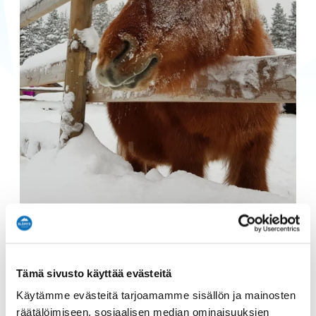
Tämä sivusto käyttää evästeitä
Lyhyt talutusratsastus
Varaa
shetlanninponilla 2-11-vuotiaille
nyt
Käytämme evästeitä tarjoamamme sisällön ja mainosten
lapsille.
räätälöimiseen, sosiaalisen median ominaisuuksien