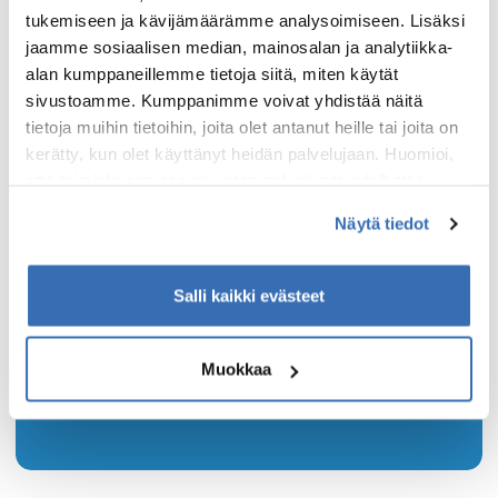
tukemiseen ja kävijämäärämme analysoimiseen. Lisäksi
jaamme sosiaalisen median, mainosalan ja analytiikka-
alan kumppaneillemme tietoja siitä, miten käytät
sivustoamme. Kumppanimme voivat yhdistää näitä
tietoja muihin tietoihin, joita olet antanut heille tai joita on
kerätty, kun olet käyttänyt heidän palvelujaan. Huomioi,
Tilaa Elämysmatkojen
että toimiakseen osa sivuston palveluista edellyttää
teknisten välttämättömien evästeiden lisäksi anonyymien
uutiskirje
Näytä tiedot
tilastoevästeiden hyväksymistä.
Tilaa Elämysmatkojen uutiskirje ja kuulet
Salli kaikki evästeet
uusista reissuista ja tarjouksista heti
ensimmäisten joukossa!
Muokkaa
Tilaa uutiskirje