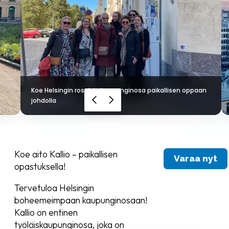
Koe Helsingin rosoisin kaupunginosa paikallisen oppaan
johdolla
Koe aito Kallio – paikallisen
Varaa nyt
opastuksella!
Tervetuloa Helsingin
boheemeimpaan kaupunginosaan!
Kallio on entinen
työläiskaupunginosa, joka on