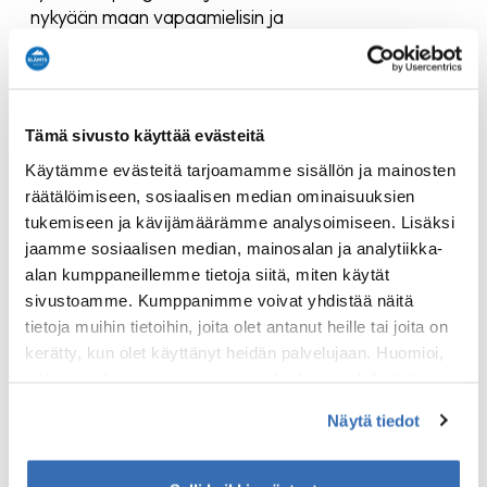
nykyään maan vapaamielisin ja
luovin alue. Kapeilla kaduilla
kohtaat pieniä putiikkeja, kahviloita,
kirpputoreja ja legendaarisia
baareja – kierroksella kuulet
Tämä sivusto käyttää evästeitä
kiinnostavia tarinoita Kallion
Käytämme evästeitä tarjoamamme sisällön ja mainosten
historiasta, arkkitehtuurista ja
räätälöimiseen, sosiaalisen median ominaisuuksien
värikkäistä persoonista.
tukemiseen ja kävijämäärämme analysoimiseen. Lisäksi
Tiesitkö muuten, että Siltasaaressa
jaamme sosiaalisen median, mainosalan ja analytiikka-
on ollut sirkus tai että Lenin yöpyi
alan kumppaneillemme tietoja siitä, miten käytät
Hakaniemessä?
sivustoamme. Kumppanimme voivat yhdistää näitä
tietoja muihin tietoihin, joita olet antanut heille tai joita on
Kävelykierros sopii loistavasti
kerätty, kun olet käyttänyt heidän palvelujaan. Huomioi,
osaksi virkistyspäivän aktiviteettejä
että toimiakseen osa sivuston palveluista edellyttää
tai ystävien kesken koettavaksi!
teknisten välttämättömien evästeiden lisäksi anonyymien
Näytä tiedot
tilastoevästeiden hyväksymistä.