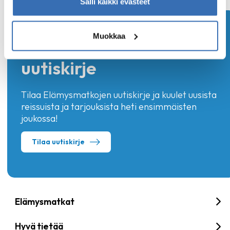
Salli kaikki evästeet
Muokkaa
Tilaa Elämysmatkojen
uutiskirje
Tilaa Elämysmatkojen uutiskirje ja kuulet uusista
reissuista ja tarjouksista heti ensimmäisten
joukossa!
Tilaa uutiskirje
Elämysmatkat
Hyvä tietää