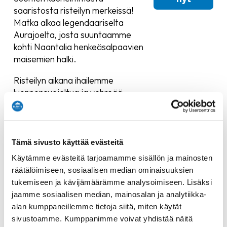
saaristosta risteilyn merkeissä!
Matka alkaa legendaariselta
Aurajoelta, josta suuntaamme
kohti Naantalia henkeäsalpaavien
maisemien halki.
Risteilyn aikana ihailemme
luonnonsuojeltua ja vehreää
Ruissaloa sekä muita Turun ja
Naantalin välisiä merellisiä
helmiä. Nauti kesäinen drinkki
aurinkokannen baarissa
Tämä sivusto käyttää evästeitä
auringonpaisteessa – täydellinen
Käytämme evästeitä tarjoamamme sisällön ja mainosten
hetki rentoutumiseen ja
räätälöimiseen, sosiaalisen median ominaisuuksien
maisemien ihailuun.
tukemiseen ja kävijämäärämme analysoimiseen. Lisäksi
jaamme sosiaalisen median, mainosalan ja analytiikka-
Saapuessamme Naantaliin voit
alan kumppaneillemme tietoja siitä, miten käytät
kurkata, liehuuko lippu Presidentin
sivustoamme. Kumppanimme voivat yhdistää näitä
kesäasunnolla – se kertoo, jos