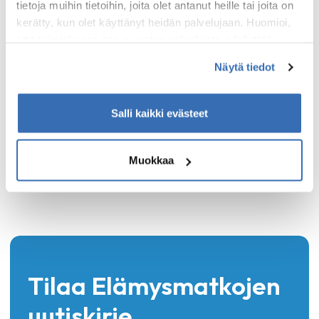
tietoja muihin tietoihin, joita olet antanut heille tai joita on
valtakunnan päämies on paikalla.
kerätty, kun olet käyttänyt heidän palvelujaan. Huomioi,
Naantali on täydellinen
että toimiakseen osa sivuston palveluista edellyttää
kesäkaupunki: käy jäätelöllä,
teknisten välttämättömien evästeiden lisäksi anonyymien
pulahtamassa uimaan tai
Näytä tiedot
tilastoevästeiden hyväksymistä.
kuljeskele hurmaavassa
vanhassakaupungissa.
Salli kaikki evästeet
Tämä on enemmän kuin vain
yksisuuntainen risteily – se on
kesäinen elämys merellä.
Muokkaa
Tilaa Elämysmatkojen
uutiskirje