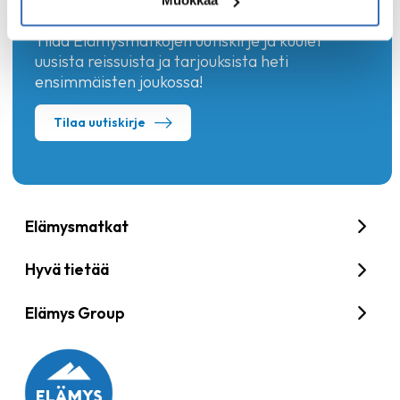
Muokkaa
Tilaa Elämysmatkojen uutiskirje ja kuulet
uusista reissuista ja tarjouksista heti
ensimmäisten joukossa!
Tilaa uutiskirje
Elämysmatkat
Hyvä tietää
Elämys Group