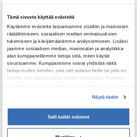
Vehreyden ympäröimänä sinulla
on mahdollisuus syventyä luonnon
harmoniaan ja samalla oppia
Tämä sivusto käyttää evästeitä
perinteisen suomalaisen
Käytämme evästeitä tarjoamamme sisällön ja mainosten
nuotiokiokkailun perusteet.
räätälöimiseen, sosiaalisen median ominaisuuksien
Eräoppaan ohjauksessa opit
tukemiseen ja kävijämäärämme analysoimiseen. Lisäksi
valmistamaan aitoja paikallisia
jaamme sosiaalisen median, mainosalan ja analytiikka-
herkkuja saaristosta hankituista
alan kumppaneillemme tietoja siitä, miten käytät
tuoreista, sesongin raaka-
sivustoamme. Kumppanimme voivat yhdistää näitä
aineista.
tietoja muihin tietoihin, joita olet antanut heille tai joita on
kerätty, kun olet käyttänyt heidän palvelujaan. Huomioi,
että toimiakseen osa sivuston palveluista edellyttää
teknisten välttämättömien evästeiden lisäksi anonyymien
Näytä tiedot
tilastoevästeiden hyväksymistä.
Salli kaikki evästeet
Tilaa Elämysmatkojen
uutiskirje