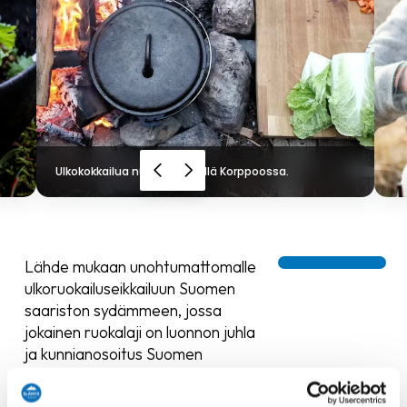
Ulkokokkailua nuotion äärellä Korppoossa.
Lähde mukaan unohtumattomalle
ulkoruokailuseikkailuun Suomen
saariston sydämmeen, jossa
jokainen ruokalaji on luonnon juhla
ja kunnianosoitus Suomen
rikkaalle kulttuuriperinnölle.