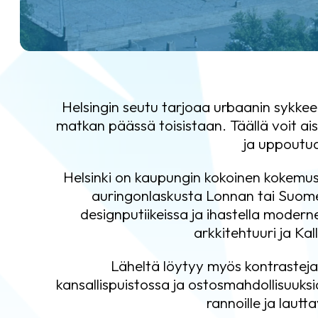
Helsingin seutu tarjoaa urbaanin sykke
matkan päässä toisistaan. Täällä voit ai
ja uppoutua
Helsinki on kaupungin kokoinen kokemus. 
auringonlaskusta Lonnan tai Suomen
designputiikeissa ja ihastella modern
arkkitehtuuri ja Kal
Läheltä löytyy myös kontrasteja
kansallispuistossa ja ostosmahdollisuuksia
rannoille ja laut