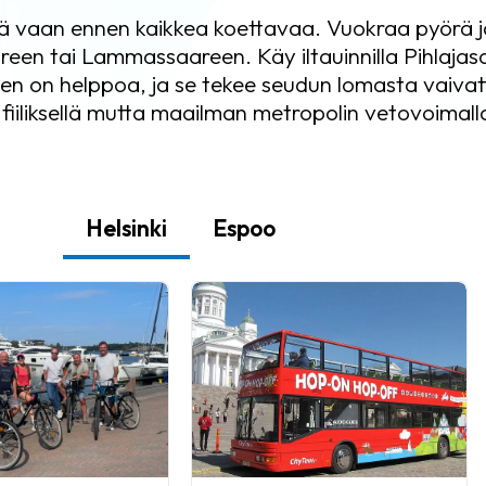
ä vaan ennen kaikkea koettavaa. Vuokraa pyörä 
reen tai Lammassaareen. Käy iltauinnilla Pihlajasa
inen on helppoa, ja se tekee seudun lomasta vaiva
fiiliksellä mutta maailman metropolin vetovoimall
Helsinki
Espoo