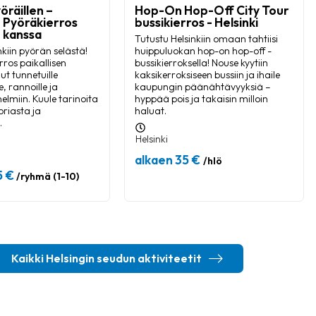
öräillen –
Hop-On Hop-Off City Tour
n Pyöräkierros
bussikierros - Helsinki
n kanssa
Tutustu Helsinkiin omaan tahtiisi
nkiin pyörän selästä!
huippuluokan hop-on hop-off -
rros paikallisen
bussikierroksella! Nouse kyytiin
ut tunnetuille
kaksikerroksiseen bussiin ja ihaile
, rannoille ja
kaupungin päänähtävyyksiä –
 helmiin. Kuule tarinoita
hyppää pois ja takaisin milloin
oriasta ja
haluat.
.
Helsinki
alkaen 35 €
/hlö
5 €
/ryhmä (1-10)
Kaikki Helsingin seudun aktiviteetit