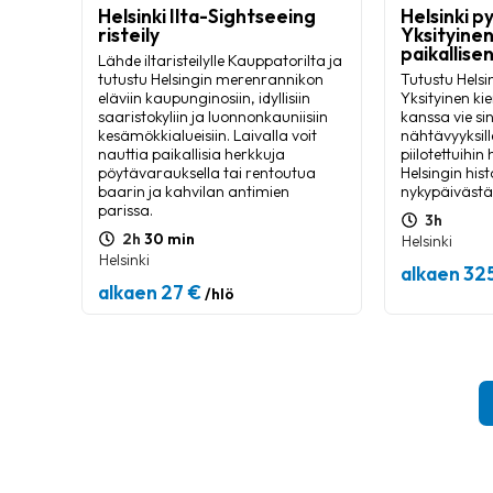
Helsinki Ilta-Sightseeing
Helsinki py
risteily
Yksityine
paikallise
Lähde iltaristeilylle Kauppatorilta ja
tutustu Helsingin merenrannikon
Tutustu Helsi
eläviin kaupunginosiin, idyllisiin
Yksityinen kie
saaristokyliin ja luonnonkauniisiin
kanssa vie sin
kesämökkialueisiin. Laivalla voit
nähtävyyksille
nauttia paikallisia herkkuja
piilotettuihin
pöytävarauksella tai rentoutua
Helsingin hist
baarin ja kahvilan antimien
nykypäivästä
parissa.
3h
2h
30 min
Helsinki
Helsinki
alkaen 32
alkaen 27 €
/hlö