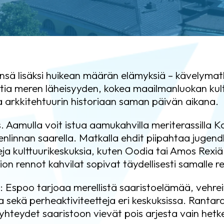
ensä lisäksi huikean määrän elämyksiä – kävelym
stia meren läheisyyden, kokea maailmanluokan kul
 arkkitehtuurin historiaan saman päivän aikana.
Aamulla voit istua aamukahvilla meriterassilla Kaup
linnan saarella. Matkalla ehdit piipahtaa jugendk
eja kulttuurikeskuksia, kuten Oodia tai Amos Rexiä
lion rennot kahvilat sopivat täydellisesti samalle re
: Espoo tarjoaa merellistä saaristoelämää, vehre
 sekä perheaktiviteetteja eri keskuksissa. Rantarai
tayhteydet saaristoon vievät pois arjesta vain hetk