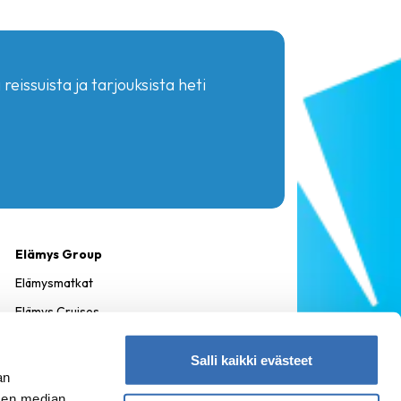
reissuista ja tarjouksista heti
Elämys Group
Elämysmatkat
Elämys Cruises
Elämys DMC
Salli kaikki evästeet
Menestys Travel
an
Matkapojat
sen median,