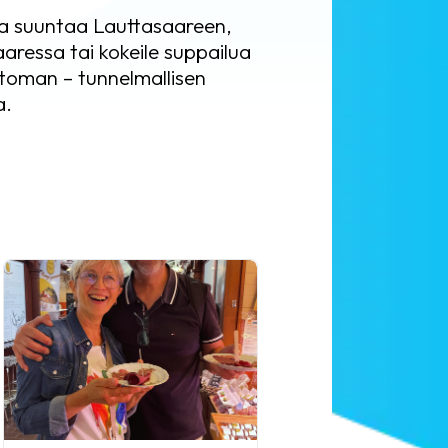
ja suuntaa Lauttasaareen,
aressa tai kokeile suppailua
ttoman – tunnelmallisen
a.