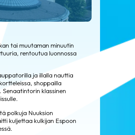
atkan tai muutaman minuutin
ttuuria, rentoutua luonnossa
patorilla ja illalla nauttia
ortteleissa, shoppailla
. Senaatintorin klassinen
issulle.
itä polkuja Nuuksion
tti kuljettaa kulkijan Espoon
essä.