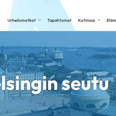
Urheilumatkat
Tapahtumat
Kotimaa
Eläm
lsingin seutu