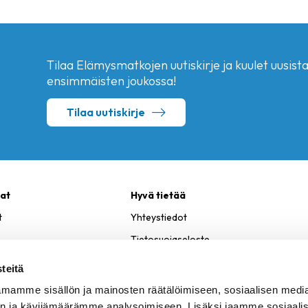
Tilaa Elämysmatkojen uutiskirje ja kuulet uusista 
ensimmäisten joukossa!
Tilaa uutiskirje
at
Hyvä tietää
t
Yhteystiedot
Tietosuojaseloste
teitä
mamme sisällön ja mainosten räätälöimiseen, sosiaalisen medi
n ja kävijämäärämme analysoimiseen. Lisäksi jaamme sosiaali