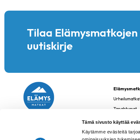
Tilaa Elämysmatkojen
uutiskirje
Elämysmatk
Urheilumatka
Tapahtumat
Kotimaa
Tämä sivusto käyttää eväs
09 2510 2030
Yrityksille
Käytämme evästeitä tarjoa
myynti@elamysmatkat.com
Pyydä tarjous
ominaisuuksien tukemisee