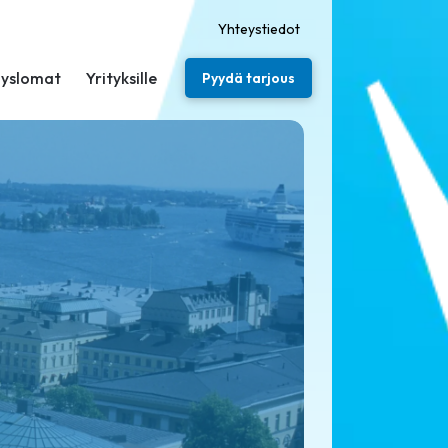
Yhteystiedot
yslomat
Yrityksille
Pyydä tarjous