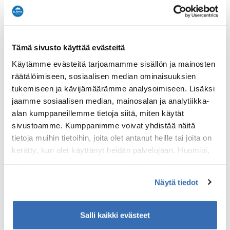
Tämä sivusto käyttää evästeitä
Käytämme evästeitä tarjoamamme sisällön ja mainosten
räätälöimiseen, sosiaalisen median ominaisuuksien
tukemiseen ja kävijämäärämme analysoimiseen. Lisäksi
Utön majakka
jaamme sosiaalisen median, mainosalan ja analytiikka-
Historia & arkkitehtuuri
alan kumppaneillemme tietoja siitä, miten käytät
Suomen vanhin edelleen toimiva majakka kätkee sisäänsä
sivustoamme. Kumppanimme voivat yhdistää näitä
jopa pienen kirkon. Opastetut kierrokset ympäri vuoden
tietoja muihin tietoihin, joita olet antanut heille tai joita on
avaavat oven menneeseen.
kerätty, kun olet käyttänyt heidän palvelujaan. Huomioi,
että toimiakseen osa sivuston palveluista edellyttää
S/S Park Victoryn hylky
teknisten välttämättömien evästeiden lisäksi anonyymien
Historia & arkkitehtuuri
Näytä tiedot
tilastoevästeiden hyväksymistä.
Sukelluskohde kokeneille harrastajille: syvyyksissä
lepäävän laivan tarina on osa saaren merellistä historiaa.
Salli kaikki evästeet
Utö Handel ja Hannas Horisont