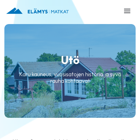
Utö
Karu kauneus, vuosisatojen historia ja syvä
rauha kohtaavat