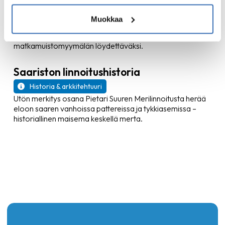
Ruoka & makuelämykset
Muokkaa
Saaren oma kauppa ja tunnelmallinen kahvila tarjoavat
paikallista tunnelmaa ja herkkuja – sekä pienen
matkamuistomyymälän löydettäväksi.
Saariston linnoitushistoria
Historia & arkkitehtuuri
Utön merkitys osana Pietari Suuren Merilinnoitusta herää
eloon saaren vanhoissa pattereissa ja tykkiasemissa –
historiallinen maisema keskellä merta.