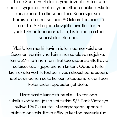
Utö on Suomen eteläisin ympärivuotisesti asuttu
saari – syrjäinen, mutta sydämellinen paikka keskellä
karunkaunista ulkosaaristoa. Saari sijaitsee
Paraisten kunnassa, noin 80 kilometrin päässä
Turusta. Se tarjoaa kävijöille ainutlaatuisen
yhdistelmän luonnonrauhaa, historiaa ja aitoa
saaristolaiselämää.
Yksi Utön merkittävimmistä maamerkeistä on
Suomen vanhin yhä toiminnassa oleva majakka.
Tämä 27-metrinen torni kätkee sisäänsä yllättäviä
salaisuuksia – jopa pienen kirkon. Opastetuilla
kierroksilla voit tutustua myös rukoushuoneeseen,
hautausmaahan sekä karuun ulkosaaristoluontoon
kokeneiden oppaiden johdolla.
Historiasta kiinnostuneelle Utö tarjoaa
sukelluskohteen, jossa voi tutkia S/S Park Victoryn
hylkyä 1940-luvulta. Merenpohjaan uponnut
hiililaiva on vaikuttava näky ja kertoo merenkulun