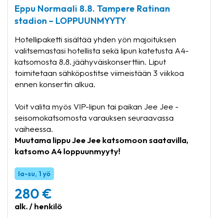
Eppu Normaali 8.8. Tampere Ratinan
stadion – LOPPUUNMYYTY
Hotellipaketti sisältää yhden yön majoituksen
valitsemastasi hotellista sekä lipun katetusta A4-
katsomosta 8.8. jäähyväiskonserttiin. Liput
toimitetaan sähköpostitse viimeistään 3 viikkoa
ennen konsertin alkua.
Voit valita myös VIP-lipun tai paikan Jee Jee -
seisomokatsomosta varauksen seuraavassa
vaiheessa.
Muutama lippu Jee Jee katsomoon saatavilla,
katsomo A4 loppuunmyyty!
la-su, 1 yö
280 €
alk. / henkilö