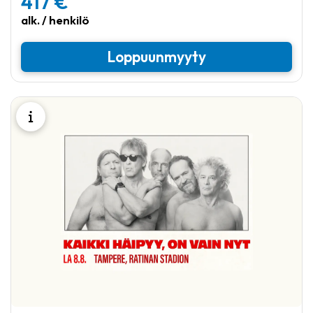
417 €
alk. / henkilö
Loppuunmyyty