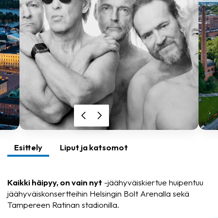
Esittely
Liput ja katsomot
Kaikki häipyy, on vain nyt
-jäähyväiskiertue huipentuu
jäähyväiskonsertteihin Helsingin Bolt Arenalla sekä
Tampereen Ratinan stadionilla.