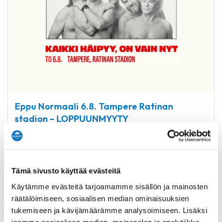
Eppu Normaali 6.8. Tampere Ratinan
stadion – LOPPUUNMYYTY
Hotellipaketti sisältää yhden yön majoituksen
valitsemastasi hotellista sekä lipun katetusta A4-
katsomosta 6.8. jäähyväiskonserttiin. Liput
Tämä sivusto käyttää evästeitä
toimitetaan sähköpostitse viimeistään 3 viikkoa
ennen konsertin alkua.
Käytämme evästeitä tarjoamamme sisällön ja mainosten
räätälöimiseen, sosiaalisen median ominaisuuksien
Voit valita myös VIP-lipun tai paikan Jee Jee -
tukemiseen ja kävijämäärämme analysoimiseen. Lisäksi
seisomokatsomosta varauksen seuraavassa
jaamme sosiaalisen median, mainosalan ja analytiikka-