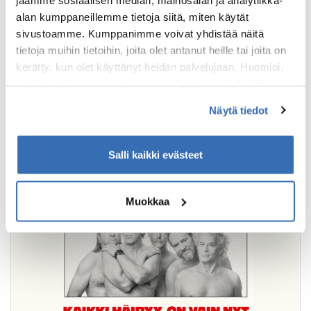
vaiheessa.
alan kumppaneillemme tietoja siitä, miten käytät
sivustoamme. Kumppanimme voivat yhdistää näitä
to-pe, 1 yö
tietoja muihin tietoihin, joita olet antanut heille tai joita on
270 €
kerätty, kun olet käyttänyt heidän palvelujaan. Huomioi,
että toimiakseen osa sivuston palveluista edellyttää
alk. / henkilö
teknisten välttämättömien evästeiden lisäksi anonyymien
Näytä tiedot
tilastoevästeiden hyväksymistä.
Loppuunmyyty
Salli kaikki evästeet
Muokkaa