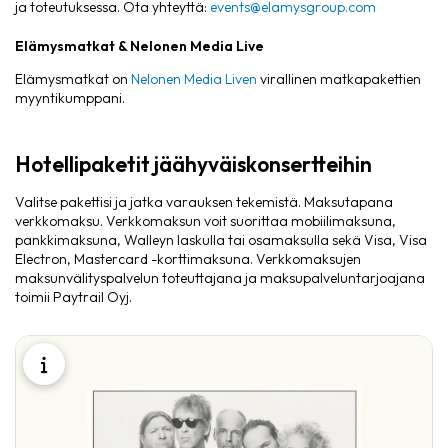
ja toteutuksessa. Ota yhteyttä:
events@elamysgroup.com
Elämysmatkat & Nelonen Media Live
Elämysmatkat on
Nelonen Media Liven
virallinen
matkapakettien
myyntikumppani.
Hotellipaketit jäähyväiskonsertteihin
Valitse pakettisi ja jatka varauksen tekemistä. Maksutapana
verkkomaksu. Verkkomaksun voit suorittaa mobiilimaksuna,
pankkimaksuna, Walleyn laskulla tai osamaksulla sekä Visa, Visa
Electron, Mastercard -korttimaksuna. Verkkomaksujen
maksunvälityspalvelun toteuttajana ja maksupalveluntarjoajana
toimii Paytrail Oyj.