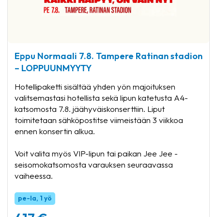
Eppu Normaali 7.8. Tampere Ratinan stadion
– LOPPUUNMYYTY
Hotellipaketti sisältää yhden yön majoituksen
valitsemastasi hotellista sekä lipun katetusta A4-
katsomosta 7.8. jäähyväiskonserttiin. Liput
toimitetaan sähköpostitse viimeistään 3 viikkoa
ennen konsertin alkua.
Voit valita myös VIP-lipun tai paikan Jee Jee -
seisomokatsomosta varauksen seuraavassa
vaiheessa.
pe-la, 1 yö